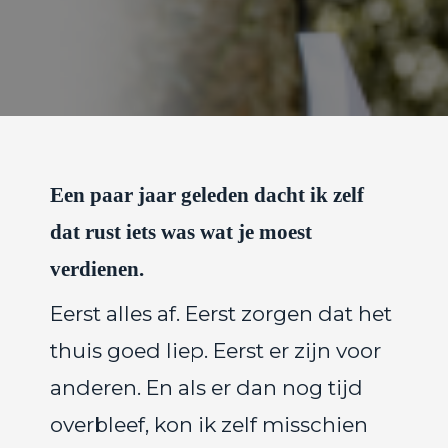
s kan de
e niet
oneren.
ieken
ische
s worden
kt om
Een paar jaar geleden dacht ik zelf
em
tie te
dat rust iets was wat je moest
elen over
verdienen.
drag van
zoeker op
Eerst alles af. Eerst zorgen dat het
site.
thuis goed liep. Eerst er zijn voor
ing
anderen. En als er dan nog tijd
ingcookies
 gebruikt
overbleef, kon ik zelf misschien
oekers te