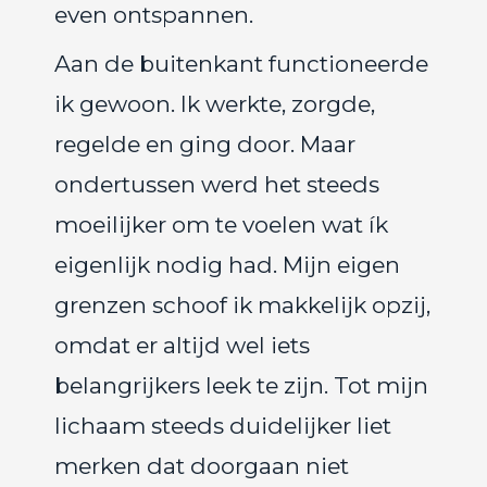
even ontspannen.
 op de
e. Hierdoor
Aan de buitenkant functioneerde
 website-
ren
ik gewoon. Ik werkte, zorgde,
nte
regelde en ging door. Maar
enties
gebaseerd
ondertussen werd het steeds
 gedrag van
moeilijker om te voelen wat ík
ezoeker.
eigenlijk nodig had. Mijn eigen
uren
grenzen schoof ik makkelijk opzij,
omdat er altijd wel iets
belangrijkers leek te zijn. Tot mijn
lichaam steeds duidelijker liet
merken dat doorgaan niet