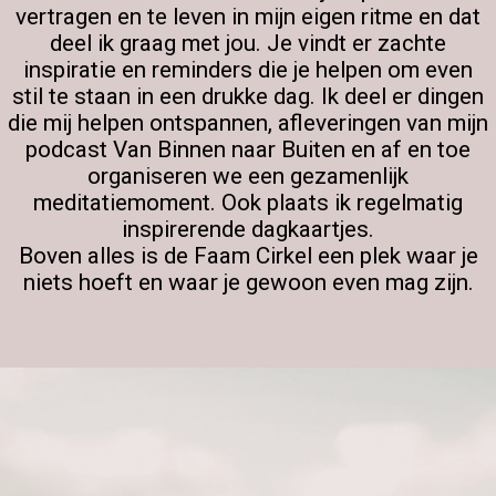
vertragen en te leven in mijn eigen ritme en dat
 op de
deel ik graag met jou. Je vindt er zachte
e. Hierdoor
inspiratie en reminders die je helpen om even
 website-
stil te staan in een drukke dag. Ik deel er dingen
ren
die mij helpen ontspannen, afleveringen van mijn
nte
podcast Van Binnen naar Buiten en af en toe
enties
organiseren we een gezamenlijk
gebaseerd
meditatiemoment. Ook plaats ik regelmatig
 gedrag van
inspirerende dagkaartjes.
ezoeker.
Boven alles is de Faam Cirkel een plek waar je
niets hoeft en waar je gewoon even mag zijn.
uren