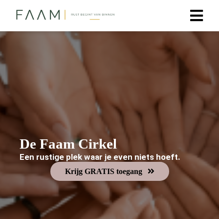
ngen
erklaring
oneel
onele
De Faam Cirkel
s zijn
kelijk om
Een rustige plek waar je even niets hoeft.
bsite te
Krijg GRATIS toegang
ken. Ze
 gebruikt
asisfuncties
der deze