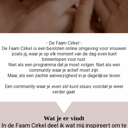
s kan de
e niet
oneren.
ieken
ische
- De Faam Cirkel -
s worden
De Faam Cirkel is een besloten online omgeving voor vrouwen
kt om
zoals jij, waar je op elk moment van de dag even kunt
em
binnenlopen voor rust.
tie te
Niet als een programma dat je moet volgen. Niet als een
community waar je actief moet zijn.
elen over
Maar, als een zachte aanwezigheid in je dagelijkse leven.
drag van
zoeker op
Een community waar je
even stil kunt staan
, voordat je weer
verder gaat.
site.
ing
ingcookies
Wat je er vindt
 gebruikt
In de Faam Cirkel deel ik wat mij inspireert om te
oekers te