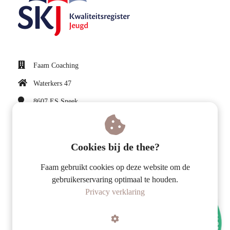
Faam Coaching
Waterkers 47
8607 ES
Sneek
sylvia@faam-coaching.nl
KvK nummer: 81324189
Cookies bij de thee?
BTW nummer: NL003560398B53
Faam gebruikt cookies op deze website om de
gebruikerservaring optimaal te houden.
Privacy verklaring